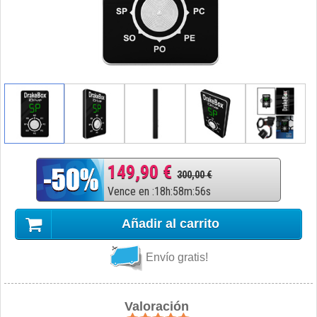
149,90 €
300,00 €
Vence en
:
18
h
:
58
m
:
55
s
Añadir al carrito
Envío gratis!
Valoración