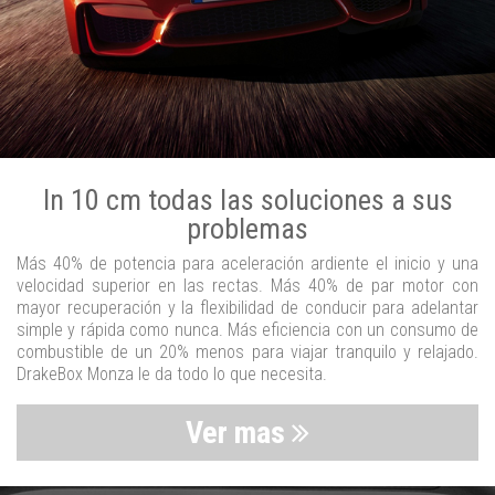
In 10 cm todas las soluciones a sus
problemas
Más 40% de potencia para aceleración ardiente el inicio y una
velocidad superior en las rectas. Más 40% de par motor con
mayor recuperación y la flexibilidad de conducir para adelantar
simple y rápida como nunca. Más eficiencia con un consumo de
combustible de un 20% menos para viajar tranquilo y relajado.
DrakeBox Monza le da todo lo que necesita.
Ver mas