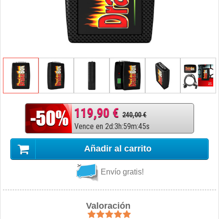
119,90 €
240,00 €
Vence en
2
d
:
3
h
:
59
m
:
44
s
Añadir al carrito
Envío gratis!
Valoración