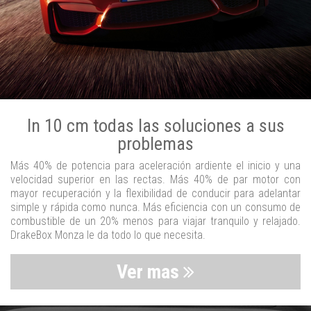
In 10 cm todas las soluciones a sus
problemas
Más 40% de potencia para aceleración ardiente el inicio y una
velocidad superior en las rectas. Más 40% de par motor con
mayor recuperación y la flexibilidad de conducir para adelantar
simple y rápida como nunca. Más eficiencia con un consumo de
combustible de un 20% menos para viajar tranquilo y relajado.
DrakeBox Monza le da todo lo que necesita.
Ver mas