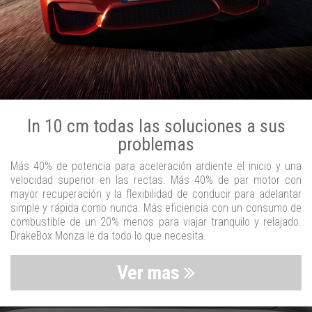
In 10 cm todas las soluciones a sus
problemas
Más 40% de potencia para aceleración ardiente el inicio y una
velocidad superior en las rectas. Más 40% de par motor con
mayor recuperación y la flexibilidad de conducir para adelantar
simple y rápida como nunca. Más eficiencia con un consumo de
combustible de un 20% menos para viajar tranquilo y relajado.
DrakeBox Monza le da todo lo que necesita.
Ver mas