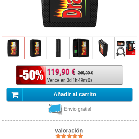
119,90 €
240,00 €
Vence en
3
d
:
1
h
:
48
m
:
59
s
Añadir al carrito
Envío gratis!
Valoración