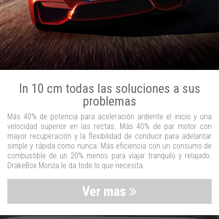
In 10 cm todas las soluciones a sus
problemas
Más 40% de potencia para aceleración ardiente el inicio y una
velocidad superior en las rectas. Más 40% de par motor con
mayor recuperación y la flexibilidad de conducir para adelantar
simple y rápida como nunca. Más eficiencia con un consumo de
combustible de un 20% menos para viajar tranquilo y relajado.
DrakeBox Monza le da todo lo que necesita.
Ver mas