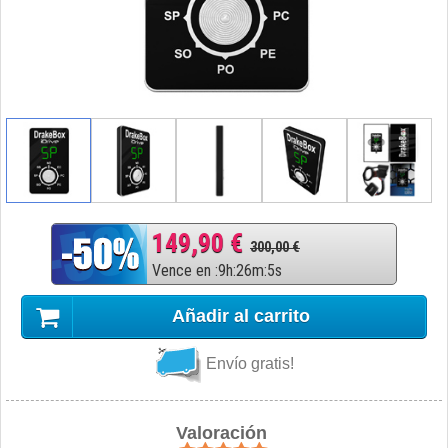
149,90 €
300,00 €
Vence en
:
9
h
:
26
m
:
4
s
Añadir al carrito
Envío gratis!
Valoración