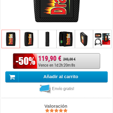
119,90 €
240,00 €
Vence en
1
d
:
2
h
:
20
m
:
7
s
Añadir al carrito
Envío gratis!
Valoración