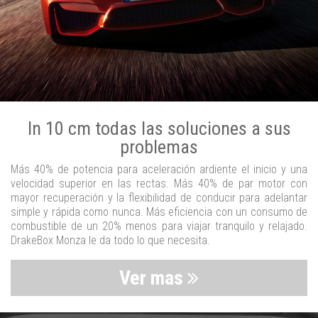
In 10 cm todas las soluciones a sus
problemas
Más 40% de potencia para aceleración ardiente el inicio y una
velocidad superior en las rectas. Más 40% de par motor con
mayor recuperación y la flexibilidad de conducir para adelantar
simple y rápida como nunca. Más eficiencia con un consumo de
combustible de un 20% menos para viajar tranquilo y relajado.
DrakeBox Monza le da todo lo que necesita.
Ver mas