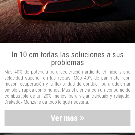
In 10 cm todas las soluciones a sus
problemas
Más 40% de potencia para aceleración ardiente el inicio y una
velocidad superior en las rectas. Más 40% de par motor con
mayor recuperación y la flexibilidad de conducir para adelantar
simple y rápida como nunca. Más eficiencia con un consumo de
combustible de un 20% menos para viajar tranquilo y relajado.
DrakeBox Monza le da todo lo que necesita.
Ver mas