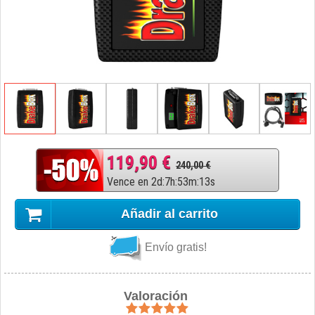
119,90 €
240,00 €
Vence en
2
d
:
7
h
:
53
m
:
12
s
Añadir al carrito
Envío gratis!
Valoración