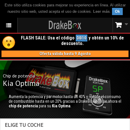
Este sitio utiliza cookies para mejorar su experiencia en línea. Al utilizar
nuestro sitio web, usted acepta el uso de cookies.
Leer más
.
Ok
FLASH SALE: Usa el código
y obtén un 10% de
DB10
descuento.
Oferta válida hasta 9 Agosto
Chip de potencia
Kia Optima
Aumenta la potencia y par motor hasta un 40% y reducir el consumo
de combustible hasta en un 20% gracias a DrakeBox; buscar ahora el
chip de potencia
para su
Kia Optima
.
ELIGE TU COCHE