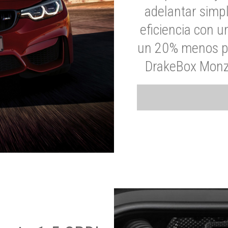
adelantar simp
eficiencia con 
un 20% menos par
DrakeBox Monza