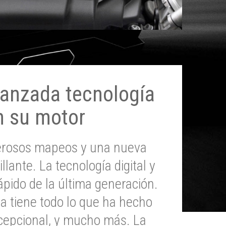
anzada tecnología
n su motor
erosos mapeos y una nueva
illante. La tecnología digital y
pido de la última generación.
 tiene todo lo que ha hecho
epcional, y mucho más. La