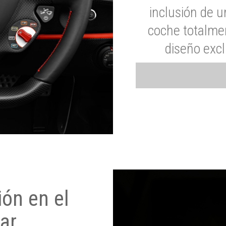
inclusión de u
coche totalme
diseño exc
ón en el
ar