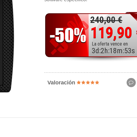
240,00 €
119,90
La oferta vence en
3
d
:
2
h
:
18
m
:
51
s
Valoración