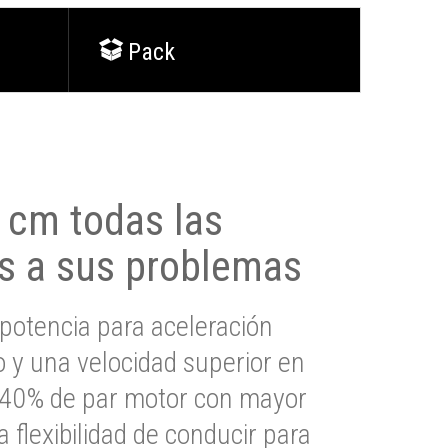
Pack
0 cm todas las
s a sus problemas
potencia para aceleración
io y una velocidad superior en
s 40% de par motor con mayor
a flexibilidad de conducir para