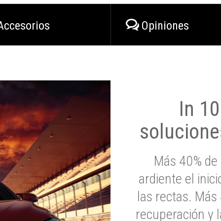
Accesorios
Opiniones
In 1
solucione
Más 40% de 
ardiente el inic
las rectas. Má
recuperación y l