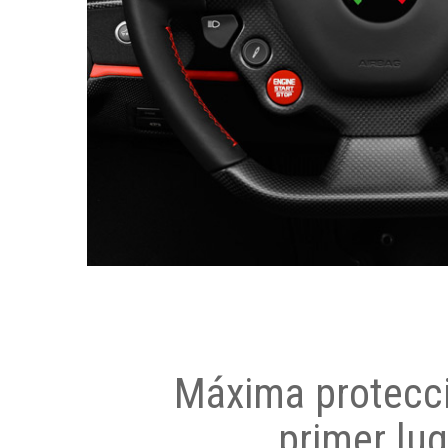
Máxima protecci
primer lug