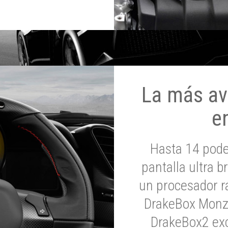
La más av
e
Hasta 14 pod
pantalla ultra br
un procesador rá
DrakeBox Monza
DrakeBox2 exc