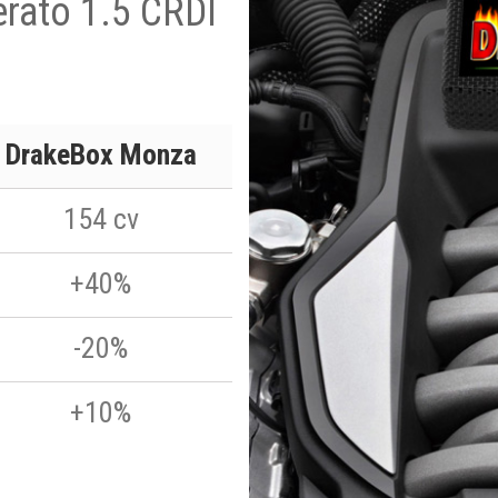
erato 1.5 CRDI
DrakeBox Monza
154 cv
+40%
-20%
+10%