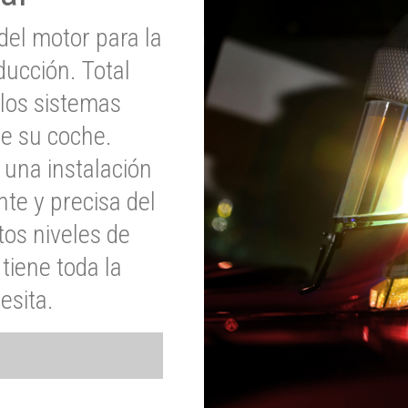
del motor para la
ucción. Total
 los sistemas
de su coche.
 una instalación
nte y precisa del
tos niveles de
tiene toda la
esita.