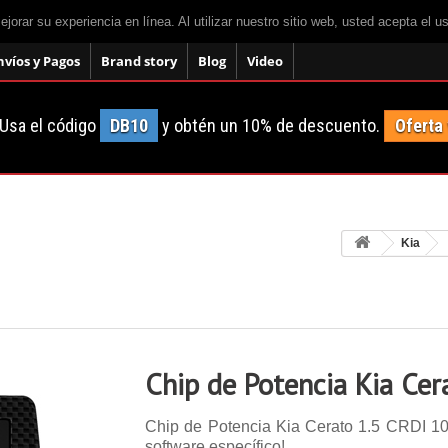
mejorar su experiencia en línea. Al utilizar nuestro sitio web, usted acepta el 
nvíos y Pagos
Brand story
Blog
Video
Usa el código
DB10
y obtén un 10% de descuento.
Oferta
Kia
Chip de Potencia Kia Cer
Chip de Potencia Kia Cerato 1.5 CRDI 102 
software específico!