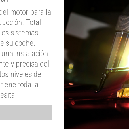
del motor para la
ucción. Total
 los sistemas
de su coche.
 una instalación
nte y precisa del
tos niveles de
tiene toda la
esita.