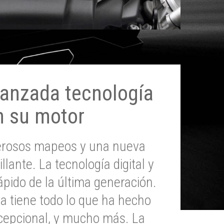
anzada tecnología
n su motor
erosos mapeos y una nueva
illante. La tecnología digital y
pido de la última generación.
 tiene todo lo que ha hecho
epcional, y mucho más. La