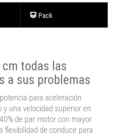
Pack
0 cm todas las
s a sus problemas
potencia para aceleración
io y una velocidad superior en
s 40% de par motor con mayor
a flexibilidad de conducir para