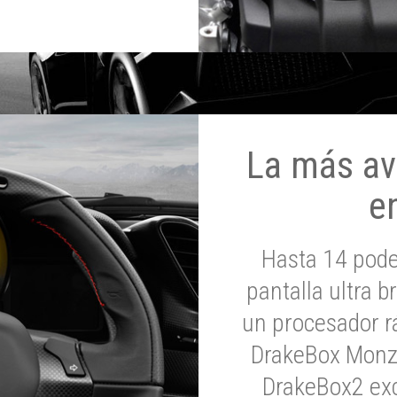
La más av
e
Hasta 14 pod
pantalla ultra br
un procesador rá
DrakeBox Monza
DrakeBox2 exc