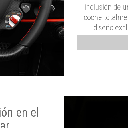
inclusión de u
coche totalme
diseño exc
ón en el
ar