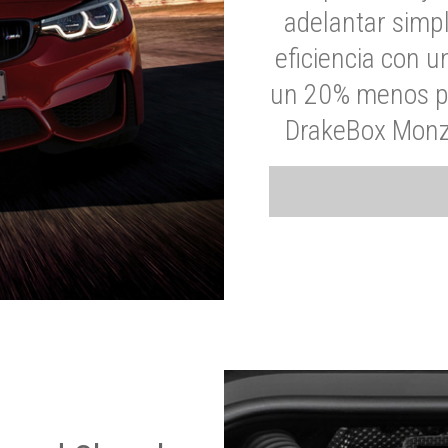
adelantar simp
eficiencia con 
un 20% menos par
DrakeBox Monza