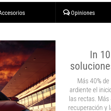
Accesorios
Opiniones
In 1
solucione
Más 40% de 
ardiente el inic
las rectas. Má
recuperación y l