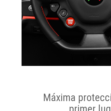
Máxima protecci
primer lug