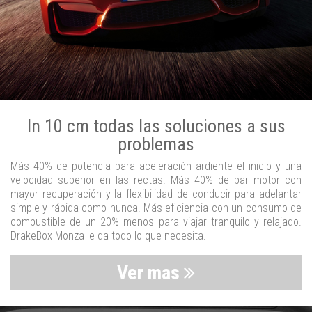
In 10 cm todas las soluciones a sus
problemas
Más 40% de potencia para aceleración ardiente el inicio y una
velocidad superior en las rectas. Más 40% de par motor con
mayor recuperación y la flexibilidad de conducir para adelantar
simple y rápida como nunca. Más eficiencia con un consumo de
combustible de un 20% menos para viajar tranquilo y relajado.
DrakeBox Monza le da todo lo que necesita.
Ver mas