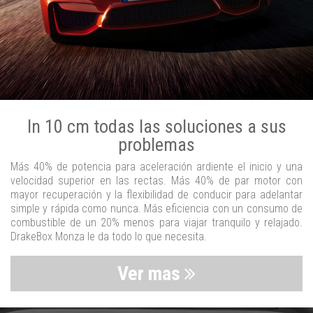
In 10 cm todas las soluciones a sus
problemas
Más 40% de potencia para aceleración ardiente el inicio y una
velocidad superior en las rectas. Más 40% de par motor con
mayor recuperación y la flexibilidad de conducir para adelantar
simple y rápida como nunca. Más eficiencia con un consumo de
combustible de un 20% menos para viajar tranquilo y relajado.
DrakeBox Monza le da todo lo que necesita.
Ver mas