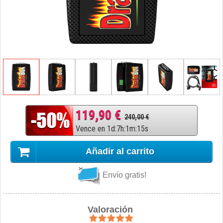
119,90 €
240,00 €
Vence en
1
d
:
7
h
:
1
m
:
14
s
Añadir al carrito
Envío gratis!
Valoración