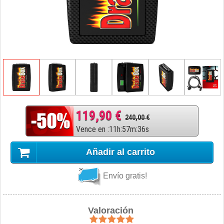
119,90 €
240,00 €
Vence en
:
11
h
:
57
m
:
35
s
Añadir al carrito
Envío gratis!
Valoración