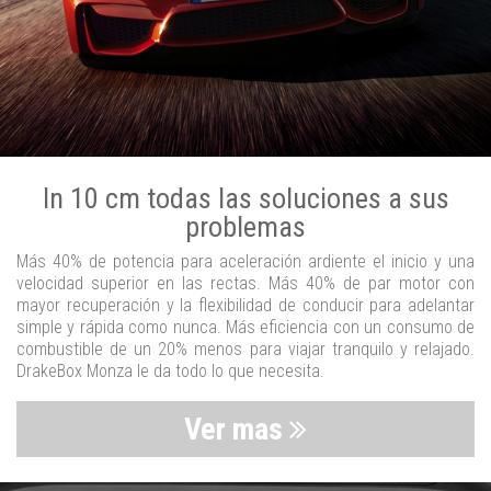
In 10 cm todas las soluciones a sus
problemas
Más 40% de potencia para aceleración ardiente el inicio y una
velocidad superior en las rectas. Más 40% de par motor con
mayor recuperación y la flexibilidad de conducir para adelantar
simple y rápida como nunca. Más eficiencia con un consumo de
combustible de un 20% menos para viajar tranquilo y relajado.
DrakeBox Monza le da todo lo que necesita.
Ver mas