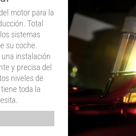
del motor para la
ucción. Total
 los sistemas
de su coche.
 una instalación
nte y precisa del
tos niveles de
tiene toda la
esita.