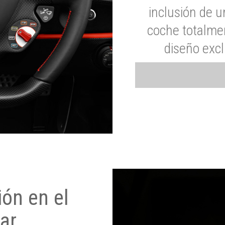
inclusión de u
coche totalme
diseño exc
ón en el
ar