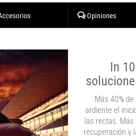
Accesorios
Opiniones
In 1
solucione
Más 40% de 
ardiente el inic
las rectas. Má
recuperación y l