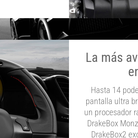
La más av
e
Hasta 14 pod
pantalla ultra br
un procesador rá
DrakeBox Monza
DrakeBox2 exc