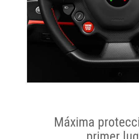
Máxima protecci
primer lug