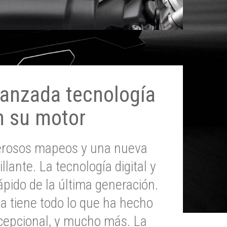
anzada tecnología
n su motor
erosos mapeos y una nueva
illante. La tecnología digital y
pido de la última generación.
 tiene todo lo que ha hecho
epcional, y mucho más. La