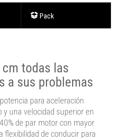
Pack
0 cm todas las
s a sus problemas
potencia para aceleración
io y una velocidad superior en
s 40% de par motor con mayor
a flexibilidad de conducir para