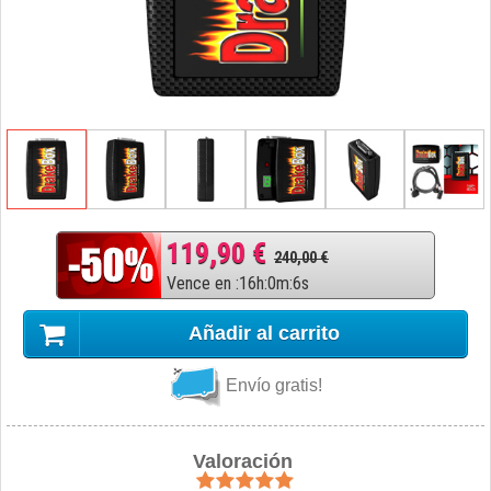
119,90 €
240,00 €
Vence en
:
16
h
:
0
m
:
5
s
Añadir al carrito
Envío gratis!
Valoración