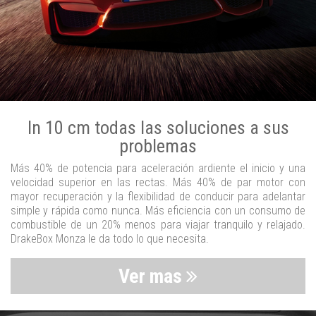
In 10 cm todas las soluciones a sus
problemas
Más 40% de potencia para aceleración ardiente el inicio y una
velocidad superior en las rectas. Más 40% de par motor con
mayor recuperación y la flexibilidad de conducir para adelantar
simple y rápida como nunca. Más eficiencia con un consumo de
combustible de un 20% menos para viajar tranquilo y relajado.
DrakeBox Monza le da todo lo que necesita.
Ver mas