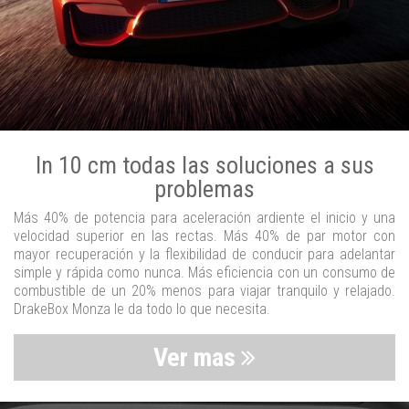
In 10 cm todas las soluciones a sus
problemas
Más 40% de potencia para aceleración ardiente el inicio y una
velocidad superior en las rectas. Más 40% de par motor con
mayor recuperación y la flexibilidad de conducir para adelantar
simple y rápida como nunca. Más eficiencia con un consumo de
combustible de un 20% menos para viajar tranquilo y relajado.
DrakeBox Monza le da todo lo que necesita.
Ver mas