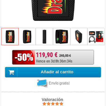
119,90 €
240,00 €
Vence en
3
d
:
8
h
:
36
m
:
33
s
Añadir al carrito
Envío gratis!
Valoración