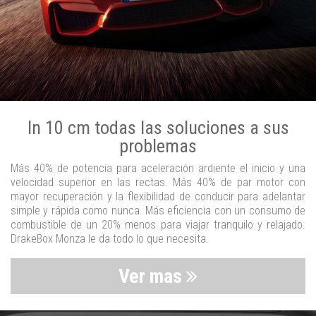
In 10 cm todas las soluciones a sus
problemas
Más 40% de potencia para aceleración ardiente el inicio y una
velocidad superior en las rectas. Más 40% de par motor con
mayor recuperación y la flexibilidad de conducir para adelantar
simple y rápida como nunca. Más eficiencia con un consumo de
combustible de un 20% menos para viajar tranquilo y relajado.
DrakeBox Monza le da todo lo que necesita.
Ver mas