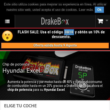
Este sitio utiliza cookies para mejorar su experiencia en línea. Al utilizar
nuestro sitio web, usted acepta el uso de cookies.
Leer más
.
Ok
FLASH SALE: Usa el código
y obtén un 10% de
DB10
descuento.
Oferta válida hasta 9 Agosto
Chip de potencia
Hyundai Excel
Aumenta la potencia y par motor hasta un 40% y reducir el consumo
de combustible hasta en un 20% gracias a DrakeBox; buscar ahora el
chip de potencia
para su
Hyundai Excel
.
ELIGE TU COCHE