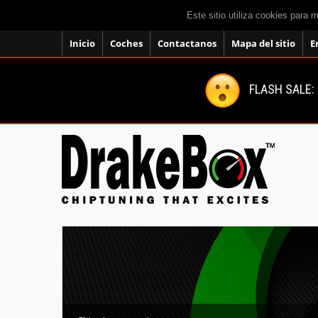
Este sitio utiliza cookies para 
Inicio
Coches
Contactanos
Mapa del sitio
E
FLASH SALE: 