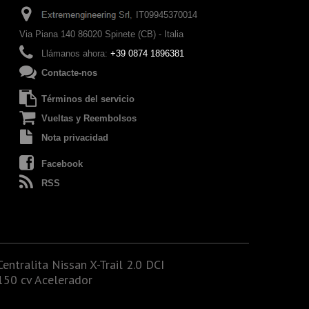
IT09945370014
Via Piana 140 86020 Spinete (CB) - Italia
Llámanos ahora:
+39 0874 1896381
Contacte-nos
Términos del servicio
Vueltas y Reembolsos
Nota privacidad
Facebook
RSS
Centralita Nissan X-Trail 2.0 DCI
150 cv Acelerador