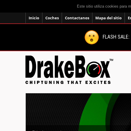
Este sitio utiliza cookies para 
Inicio
Coches
Contactanos
Mapa del sitio
E
FLASH SALE: 