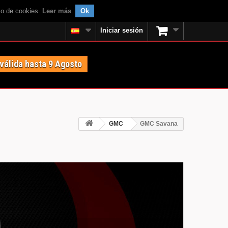
uso de cookies.
Leer más
.
Ok
Iniciar sesión
 válida hasta 9 Agosto
GMC
GMC Savana