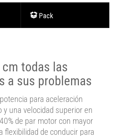
Pack
0 cm todas las
s a sus problemas
potencia para aceleración
io y una velocidad superior en
s 40% de par motor con mayor
a flexibilidad de conducir para