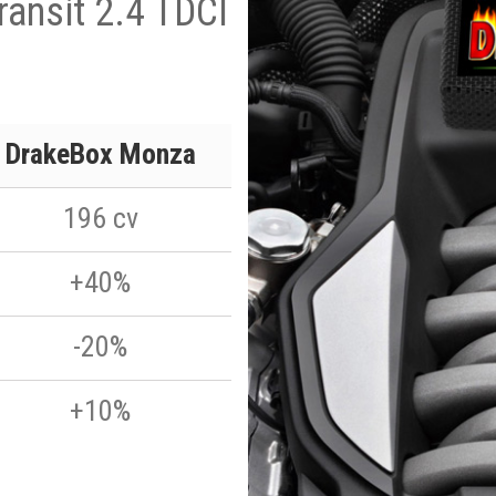
ransit 2.4 TDCI
DrakeBox Monza
196 cv
+40%
-20%
+10%