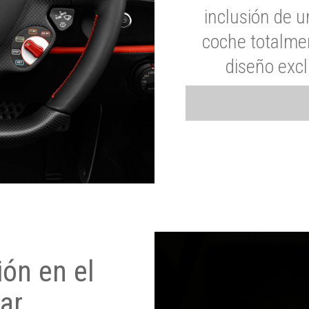
inclusión de u
coche totalme
diseño exc
ón en el
ar