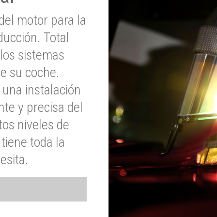
del motor para la
ucción. Total
 los sistemas
de su coche.
 una instalación
nte y precisa del
tos niveles de
tiene toda la
esita.