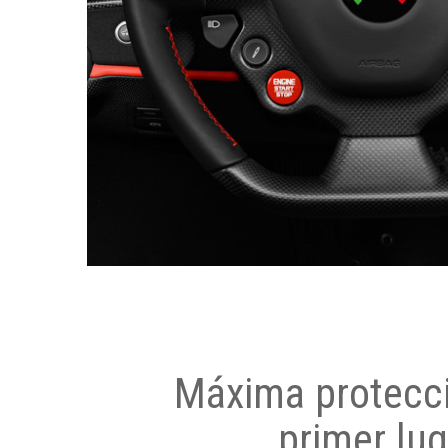
Máxima protecci
primer lug