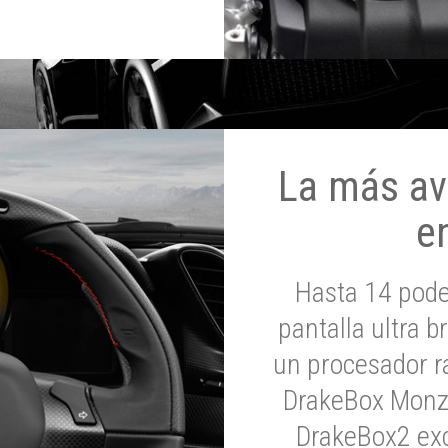
La más av
e
Hasta 14 pod
pantalla ultra br
un procesador rá
DrakeBox Monza
DrakeBox2 exc