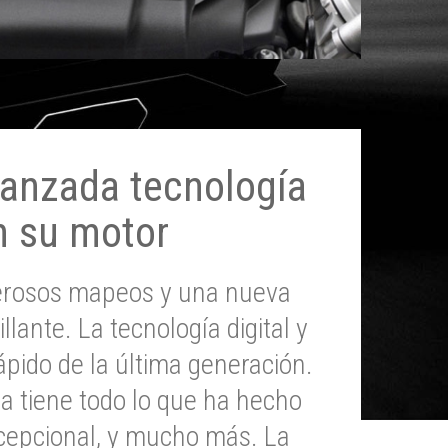
anzada tecnología
n su motor
erosos mapeos y una nueva
illante. La tecnología digital y
pido de la última generación.
 tiene todo lo que ha hecho
epcional, y mucho más. La