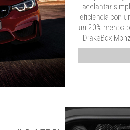
adelantar simp
eficiencia con 
un 20% menos par
DrakeBox Monza