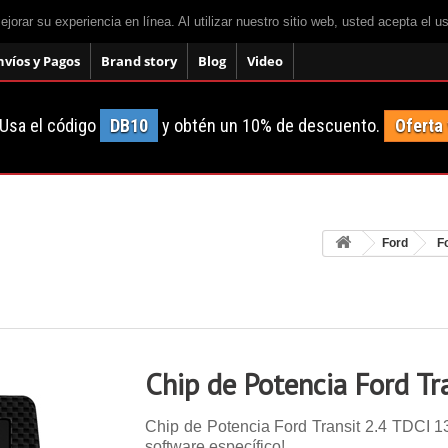
mejorar su experiencia en línea. Al utilizar nuestro sitio web, usted acepta el 
nvíos y Pagos
Brand story
Blog
Video
Usa el código
DB10
y obtén un 10% de descuento.
Oferta
Ford
F
Chip de Potencia Ford Tr
Chip de Potencia Ford Transit 2.4 TDCI 137
software específico!