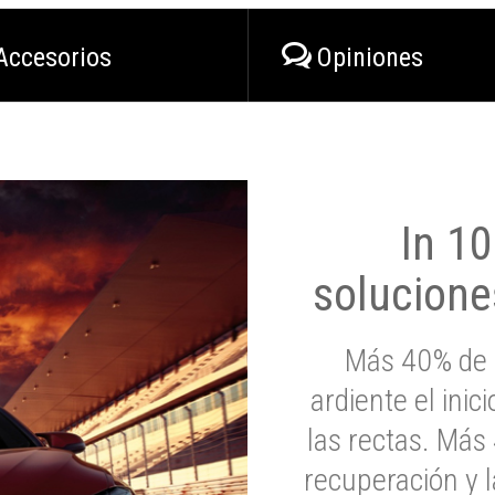
Accesorios
Opiniones
In 1
solucione
Más 40% de 
ardiente el inic
las rectas. Má
recuperación y l