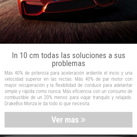
In 10 cm todas las soluciones a sus
problemas
Más 40% de potencia para aceleración ardiente el inicio y una
velocidad superior en las rectas. Más 40% de par motor con
mayor recuperación y la flexibilidad de conducir para adelantar
simple y rápida como nunca. Más eficiencia con un consumo de
combustible de un 20% menos para viajar tranquilo y relajado.
DrakeBox Monza le da todo lo que necesita.
Ver mas