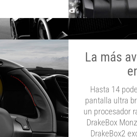
La más av
e
Hasta 14 pod
pantalla ultra br
un procesador rá
DrakeBox Monza
DrakeBox2 exc