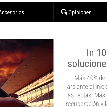
Accesorios
Opiniones
In 1
solucione
Más 40% de 
ardiente el inic
las rectas. Má
recuperación y l