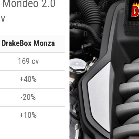
d Mondeo 2.0
cv
DrakeBox Monza
169 cv
+40%
-20%
+10%