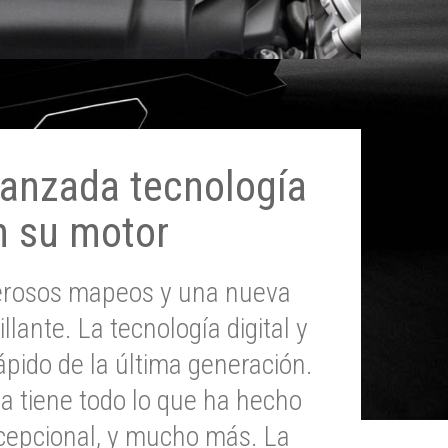
anzada tecnología
n su motor
erosos mapeos y una nueva
illante. La tecnología digital y
pido de la última generación.
 tiene todo lo que ha hecho
epcional, y mucho más. La