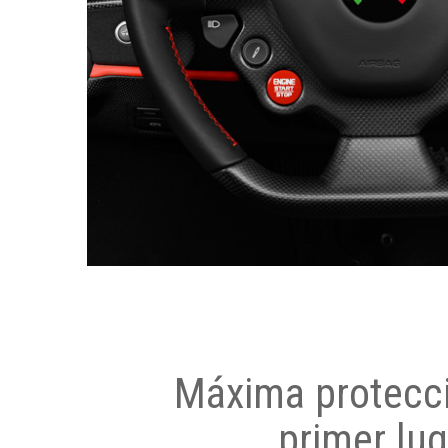
Máxima protecci
primer lug