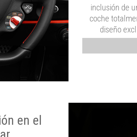
inclusión de u
coche totalme
diseño exc
ón en el
ar