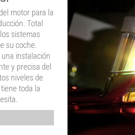
del motor para la
ucción. Total
 los sistemas
de su coche.
 una instalación
nte y precisa del
tos niveles de
tiene toda la
esita.