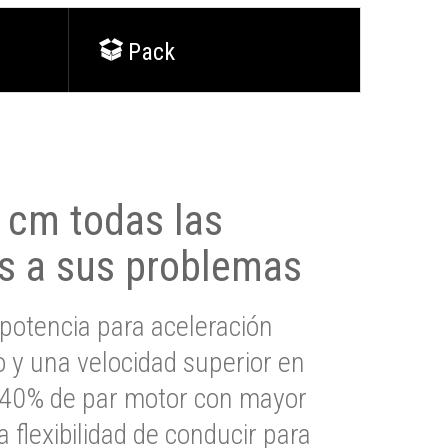
Pack
0 cm todas las
s a sus problemas
potencia para aceleración
io y una velocidad superior en
s 40% de par motor con mayor
a flexibilidad de conducir para