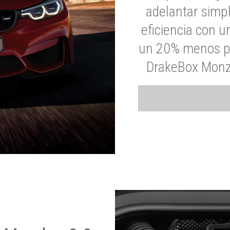
adelantar simp
eficiencia con 
un 20% menos par
DrakeBox Monza