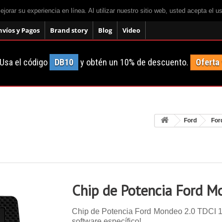
mejorar su experiencia en línea. Al utilizar nuestro sitio web, usted acepta el 
nvíos y Pagos
Brand story
Blog
Video
Usa el código
DB10
y obtén un 10% de descuento.
Oferta
Ford
For
Chip de Potencia Ford M
Chip de Potencia Ford Mondeo 2.0 TDCI 115
software específico!