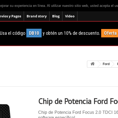
mejorar su experiencia en línea. Al utilizar nuestro sitio web, usted acepta el 
nvíos y Pagos
Brand story
Blog
Video
Usa el código
DB10
y obtén un 10% de descuento.
Oferta
Ford
Chip de Potencia Ford F
Chip de Potencia Ford Focus 2.0 TDCI 163 
software específico!