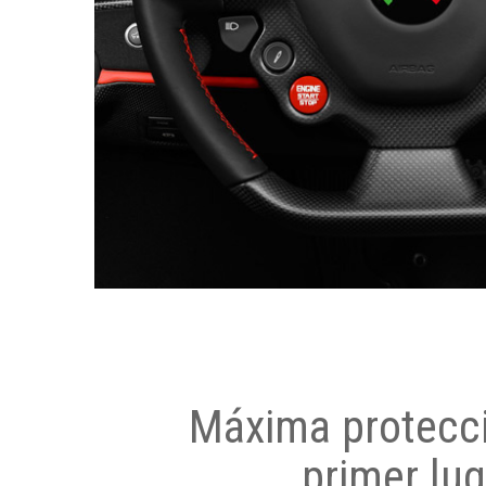
Máxima protecci
primer lug