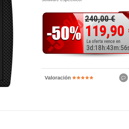
240,00 €
119,90
La oferta vence en
3
d
:
18
h
:
43
m
:
54
Valoración