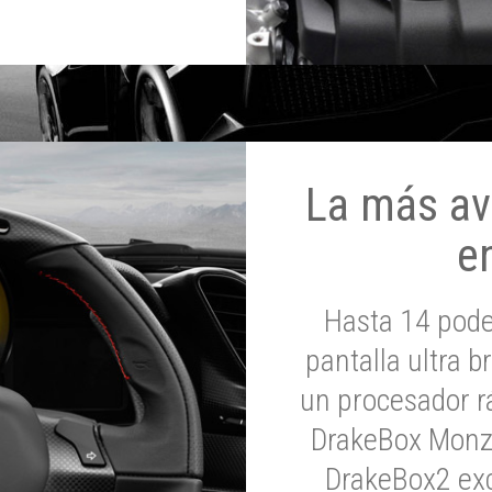
La más av
e
Hasta 14 pod
pantalla ultra br
un procesador rá
DrakeBox Monza
DrakeBox2 exc