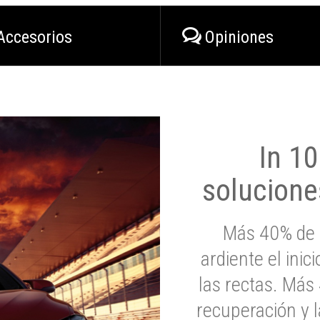
Accesorios
Opiniones
In 1
solucione
Más 40% de 
ardiente el inic
las rectas. Má
recuperación y l