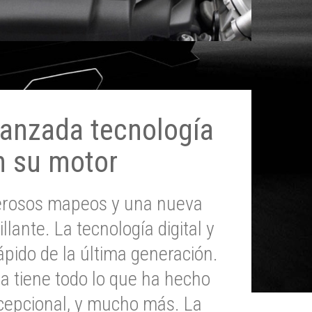
anzada tecnología
n su motor
erosos mapeos y una nueva
illante. La tecnología digital y
pido de la última generación.
 tiene todo lo que ha hecho
epcional, y mucho más. La