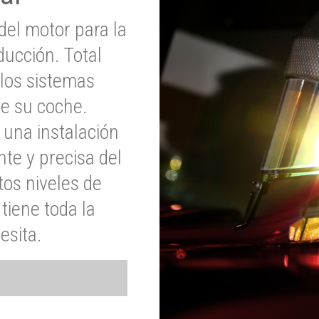
del motor para la
ucción. Total
 los sistemas
de su coche.
 una instalación
nte y precisa del
tos niveles de
tiene toda la
esita.