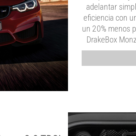
adelantar simp
eficiencia con 
un 20% menos par
DrakeBox Monza