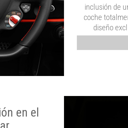
inclusión de u
coche totalme
diseño exc
ón en el
ar