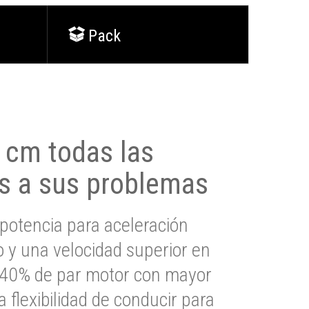
Pack
0 cm todas las
s a sus problemas
potencia para aceleración
io y una velocidad superior en
s 40% de par motor con mayor
a flexibilidad de conducir para