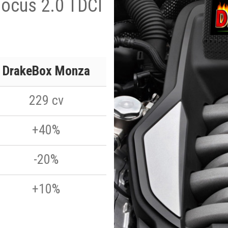
Focus 2.0 TDCI
DrakeBox Monza
229 cv
+40%
-20%
+10%