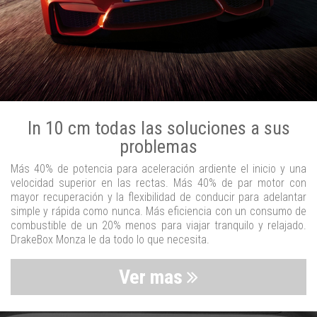
In 10 cm todas las soluciones a sus
problemas
Más 40% de potencia para aceleración ardiente el inicio y una
velocidad superior en las rectas. Más 40% de par motor con
mayor recuperación y la flexibilidad de conducir para adelantar
simple y rápida como nunca. Más eficiencia con un consumo de
combustible de un 20% menos para viajar tranquilo y relajado.
DrakeBox Monza le da todo lo que necesita.
Ver mas