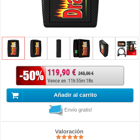
119,90 €
240,00 €
Vence en
:
11
h
:
55
m
:
17
s
Añadir al carrito
Envío gratis!
Valoración