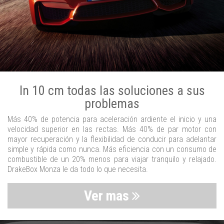
In 10 cm todas las soluciones a sus
problemas
Más 40% de potencia para aceleración ardiente el inicio y una
velocidad superior en las rectas. Más 40% de par motor con
mayor recuperación y la flexibilidad de conducir para adelantar
simple y rápida como nunca. Más eficiencia con un consumo de
combustible de un 20% menos para viajar tranquilo y relajado.
DrakeBox Monza le da todo lo que necesita.
Ver mas