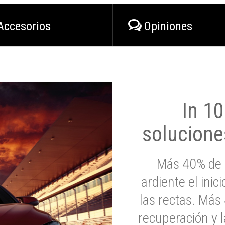
Accesorios
Opiniones
In 1
solucione
Más 40% de 
ardiente el inic
las rectas. Má
recuperación y l