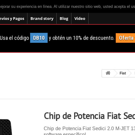
mejorar su experiencia en línea. Al utilizar nuestro sitio web, usted acepta el 
nvíos y Pagos
Brand story
Blog
Video
Usa el código
DB10
y obtén un 10% de descuento.
Oferta
Fiat
Chip de Potencia Fiat Se
Chip de Potencia Fiat Sedici 2.0 M-JET 135
software específico!