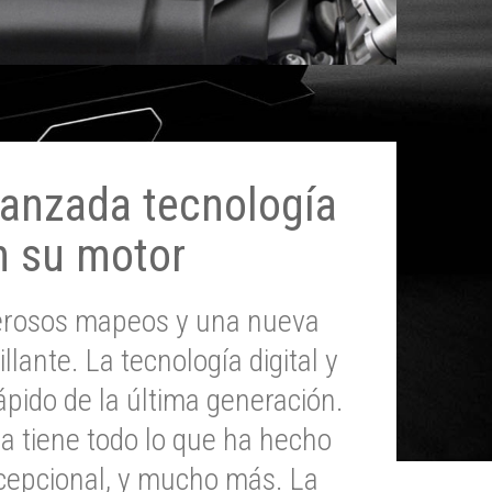
anzada tecnología
n su motor
erosos mapeos y una nueva
illante. La tecnología digital y
pido de la última generación.
 tiene todo lo que ha hecho
epcional, y mucho más. La