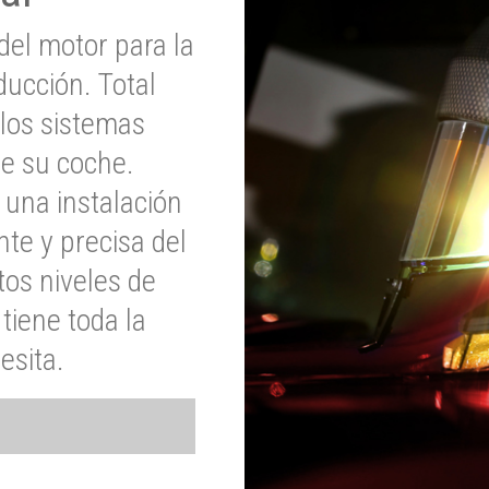
del motor para la
ucción. Total
 los sistemas
de su coche.
 una instalación
nte y precisa del
tos niveles de
tiene toda la
esita.