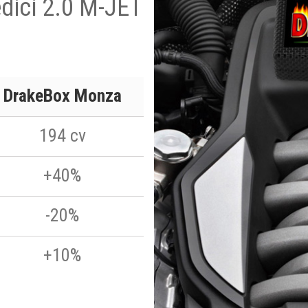
edici 2.0 M-JET
DrakeBox Monza
194 cv
+40%
-20%
+10%