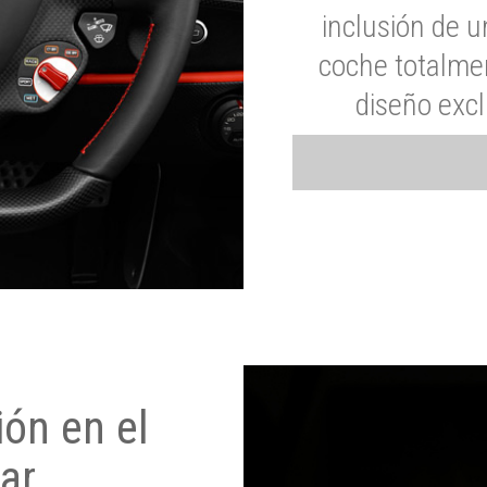
inclusión de u
coche totalme
diseño exc
ón en el
ar