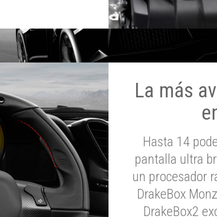
La más av
e
Hasta 14 pod
pantalla ultra br
un procesador rá
DrakeBox Monza
DrakeBox2 exc