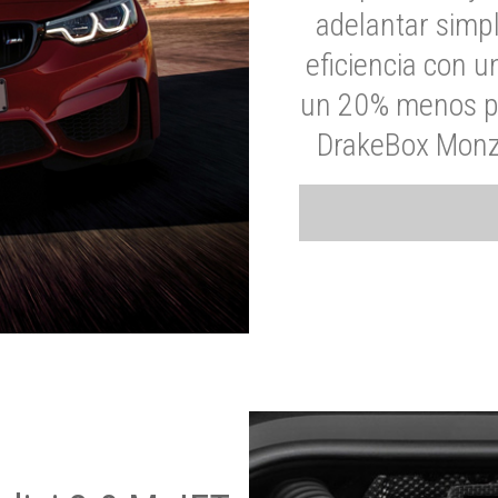
adelantar simp
eficiencia con 
un 20% menos par
DrakeBox Monza