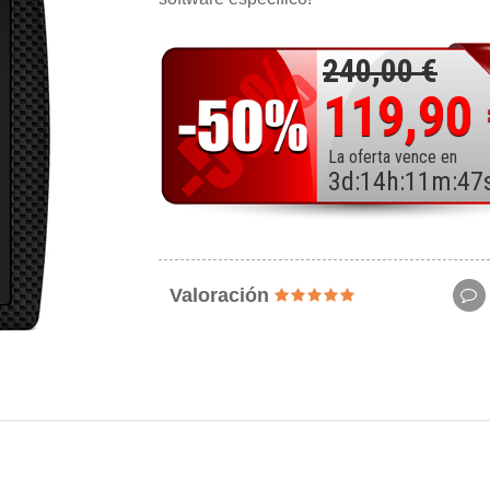
240,00 €
119,90
La oferta vence en
3
d
:
14
h
:
11
m
:
45
Valoración