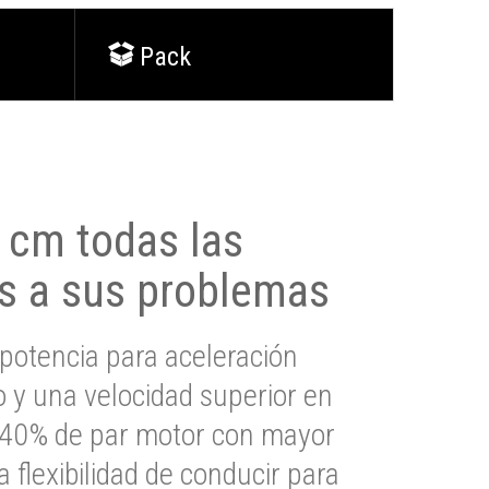
Pack
0 cm todas las
s a sus problemas
potencia para aceleración
io y una velocidad superior en
s 40% de par motor con mayor
a flexibilidad de conducir para