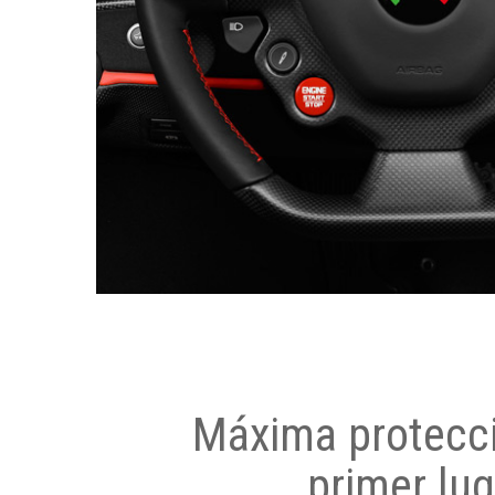
Máxima protecci
primer lug