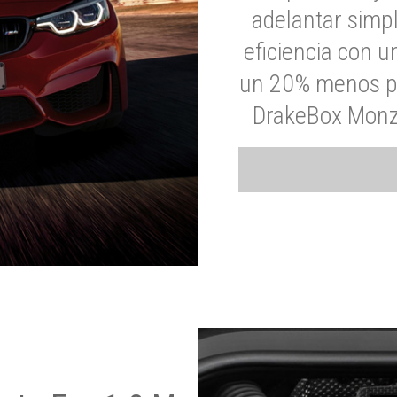
adelantar simp
eficiencia con 
un 20% menos par
DrakeBox Monza