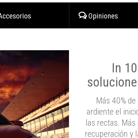
Accesorios
Opiniones
In 1
solucione
Más 40% de 
ardiente el inic
las rectas. Má
recuperación y l