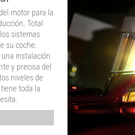
del motor para la
ucción. Total
 los sistemas
de su coche.
 una instalación
nte y precisa del
tos niveles de
tiene toda la
esita.