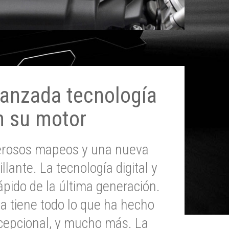
anzada tecnología
n su motor
erosos mapeos y una nueva
illante. La tecnología digital y
pido de la última generación.
 tiene todo lo que ha hecho
epcional, y mucho más. La