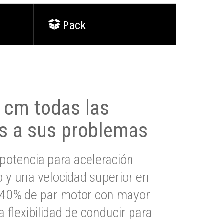
Pack
0 cm todas las
s a sus problemas
potencia para aceleración
io y una velocidad superior en
s 40% de par motor con mayor
a flexibilidad de conducir para