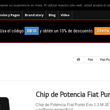
mejorar su experiencia en línea. Al utilizar nuestro sitio web, usted acepta el 
nvíos y Pagos
Brand story
Blog
Video
Usa el código
DB10
y obtén un 10% de descuento.
Oferta
Fiat
Fiat P
Chip de Potencia Fiat Pu
Chip de Potencia Fiat Punto Evo 1.3 M-JET 
y software específico!