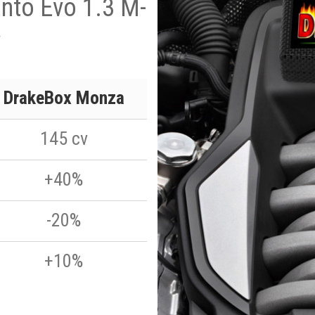
unto Evo 1.3 M-
v
DrakeBox Monza
145 cv
+40%
-20%
+10%