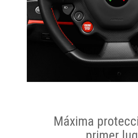
Máxima protecci
primer lug