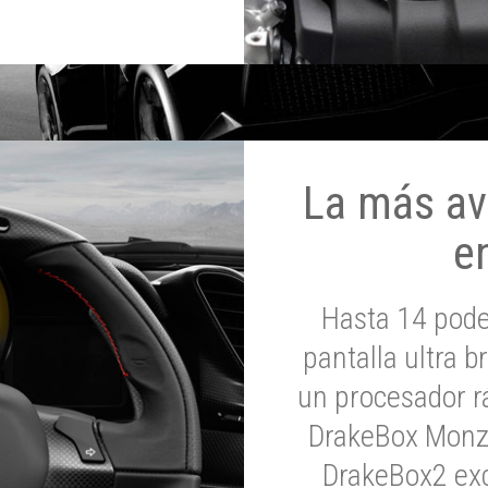
La más av
e
Hasta 14 pod
pantalla ultra br
un procesador rá
DrakeBox Monza
DrakeBox2 exc