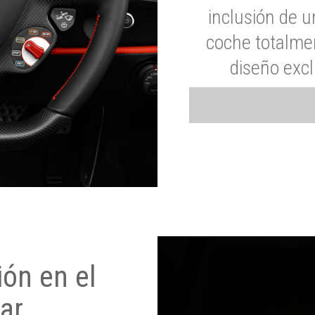
inclusión de u
coche totalme
diseño exc
ón en el
ar