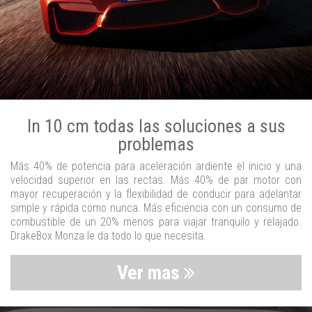
In 10 cm todas las soluciones a sus
problemas
Más 40% de potencia para aceleración ardiente el inicio y una
velocidad superior en las rectas. Más 40% de par motor con
mayor recuperación y la flexibilidad de conducir para adelantar
simple y rápida como nunca. Más eficiencia con un consumo de
combustible de un 20% menos para viajar tranquilo y relajado.
DrakeBox Monza le da todo lo que necesita.
Ver mas