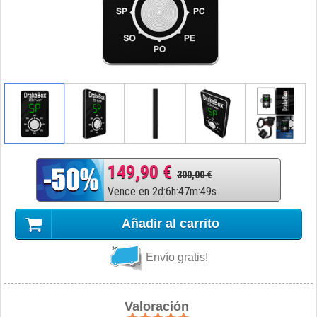
149,90 €
300,00 €
Vence en
2
d
:
6
h
:
47
m
:
48
s
Añadir al carrito
Envío gratis!
Valoración