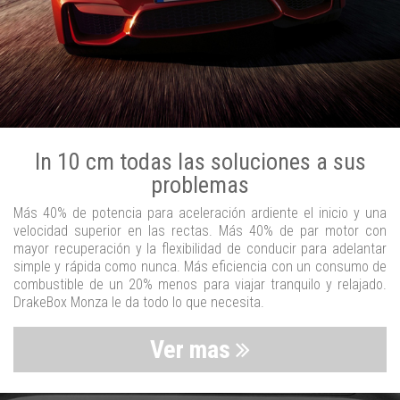
In 10 cm todas las soluciones a sus
problemas
Más 40% de potencia para aceleración ardiente el inicio y una
velocidad superior en las rectas. Más 40% de par motor con
mayor recuperación y la flexibilidad de conducir para adelantar
simple y rápida como nunca. Más eficiencia con un consumo de
combustible de un 20% menos para viajar tranquilo y relajado.
DrakeBox Monza le da todo lo que necesita.
Ver mas