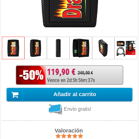
119,90 €
240,00 €
Vence en
2
d
:
5
h
:
56
m
:
36
s
Añadir al carrito
Envío gratis!
Valoración