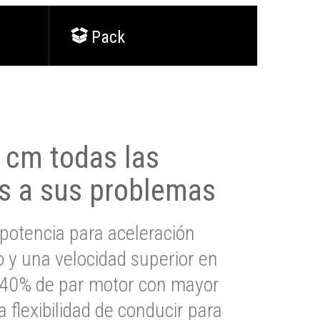
Pack
0 cm todas las
s a sus problemas
potencia para aceleración
io y una velocidad superior en
s 40% de par motor con mayor
a flexibilidad de conducir para