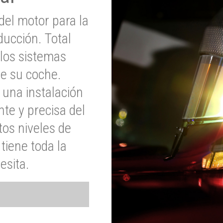
del motor para la
ucción. Total
 los sistemas
de su coche.
 una instalación
nte y precisa del
tos niveles de
tiene toda la
esita.