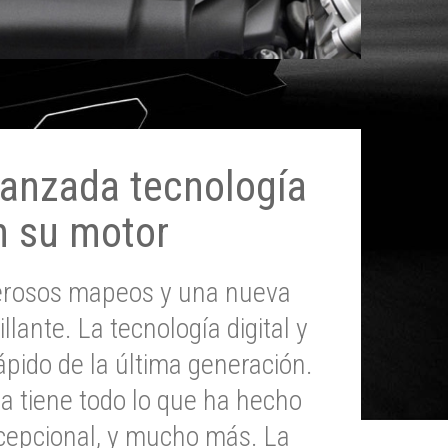
anzada tecnología
n su motor
erosos mapeos y una nueva
illante. La tecnología digital y
pido de la última generación.
 tiene todo lo que ha hecho
epcional, y mucho más. La