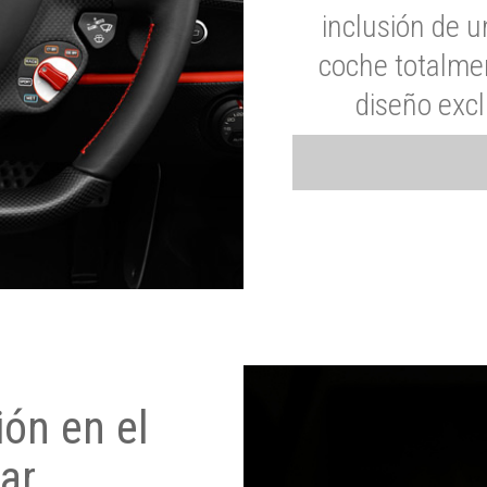
inclusión de u
coche totalme
diseño exc
ón en el
ar