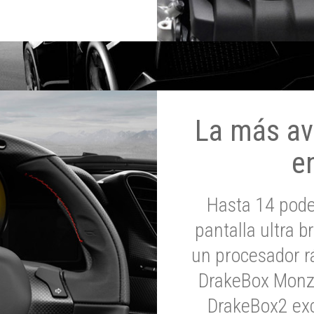
La más av
e
Hasta 14 pod
pantalla ultra br
un procesador rá
DrakeBox Monza
DrakeBox2 exc