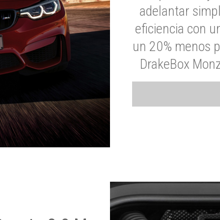
adelantar simp
eficiencia con 
un 20% menos par
DrakeBox Monza