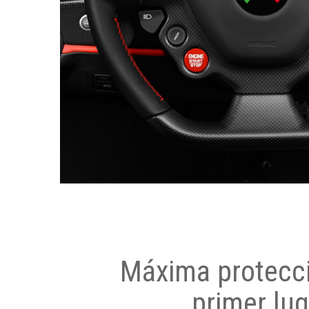
Máxima protecci
primer lug