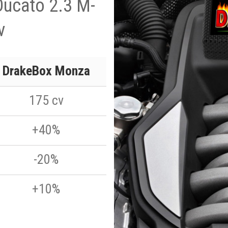
Ducato 2.3 M-
v
DrakeBox Monza
175 cv
+40%
-20%
+10%