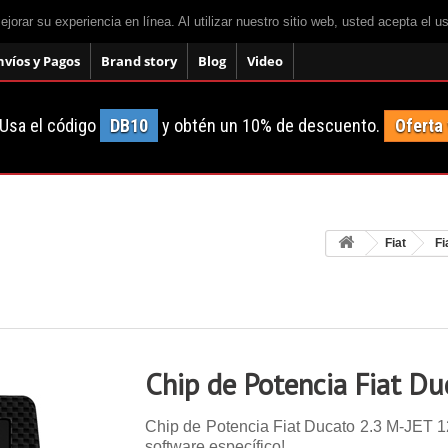
mejorar su experiencia en línea. Al utilizar nuestro sitio web, usted acepta el 
nvíos y Pagos
Brand story
Blog
Video
Usa el código
DB10
y obtén un 10% de descuento.
Oferta
Fiat
Fi
Chip de Potencia Fiat Du
Chip de Potencia Fiat Ducato 2.3 M-JET 120
software específico!