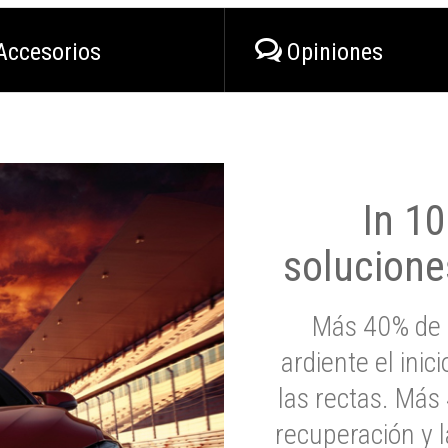
Accesorios
Opiniones
In 1
solucione
Más 40% de 
ardiente el inic
las rectas. Má
recuperación y l