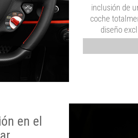
inclusión de u
coche totalme
diseño exc
ón en el
ar