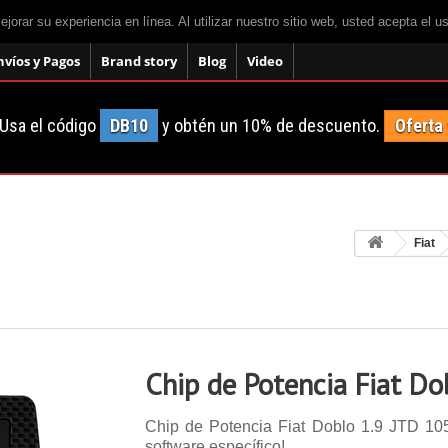
mejorar su experiencia en línea. Al utilizar nuestro sitio web, usted acepta el 
nvíos y Pagos
Brand story
Blog
Video
Usa el código
DB10
y obtén un 10% de descuento.
Oferta
Fiat
Chip de Potencia Fiat Do
Chip de Potencia Fiat Doblo 1.9 JTD 105 
software específico!