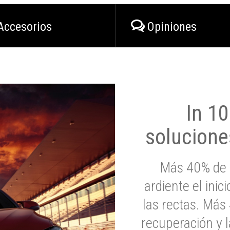
Accesorios
Opiniones
In 1
solucione
Más 40% de 
ardiente el inic
las rectas. Má
recuperación y l