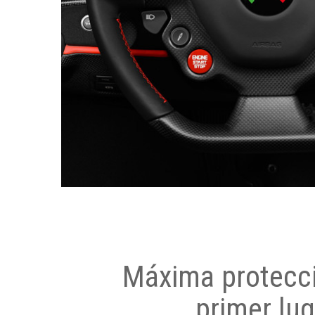
Máxima protecci
primer lug