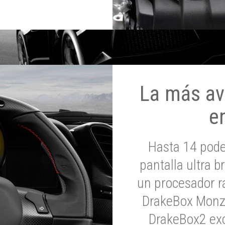
La más av
e
Hasta 14 pod
pantalla ultra br
un procesador rá
DrakeBox Monza
DrakeBox2 exc