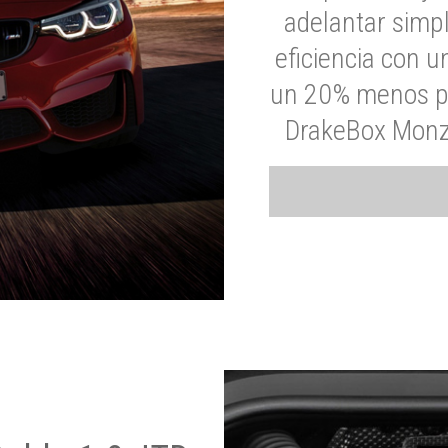
adelantar simp
eficiencia con 
un 20% menos par
DrakeBox Monza