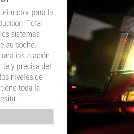
del motor para la
ucción. Total
 los sistemas
de su coche.
 una instalación
nte y precisa del
tos niveles de
tiene toda la
esita.