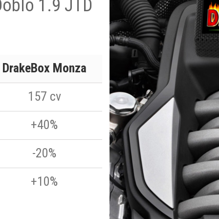
Doblo 1.9 JTD
DrakeBox Monza
157 cv
+40%
-20%
+10%