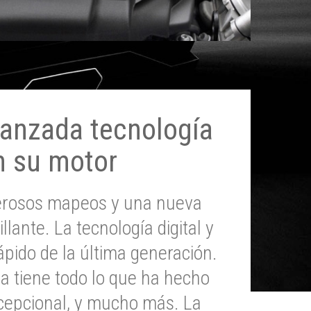
anzada tecnología
n su motor
erosos mapeos y una nueva
illante. La tecnología digital y
pido de la última generación.
 tiene todo lo que ha hecho
epcional, y mucho más. La