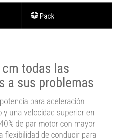
Pack
0 cm todas las
s a sus problemas
potencia para aceleración
io y una velocidad superior en
s 40% de par motor con mayor
a flexibilidad de conducir para