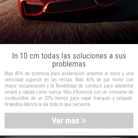
In 10 cm todas las soluciones a sus
problemas
Más 40% de potencia para aceleración ardiente el inicio y una
velocidad superior en las rectas. Más 40% de par motor con
mayor recuperación y la flexibilidad de conducir para adelantar
simple y rápida como nunca. Más eficiencia con un consumo de
combustible de un 20% menos para viajar tranquilo y relajado.
DrakeBox Monza le da todo lo que necesita.
Ver mas