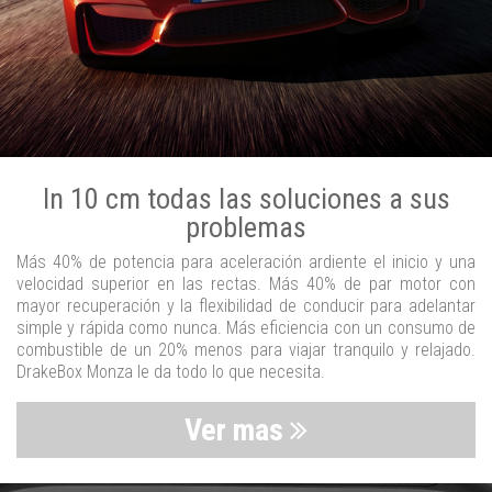
In 10 cm todas las soluciones a sus
problemas
Más 40% de potencia para aceleración ardiente el inicio y una
velocidad superior en las rectas. Más 40% de par motor con
mayor recuperación y la flexibilidad de conducir para adelantar
simple y rápida como nunca. Más eficiencia con un consumo de
combustible de un 20% menos para viajar tranquilo y relajado.
DrakeBox Monza le da todo lo que necesita.
Ver mas