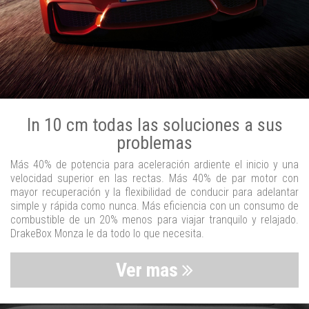
In 10 cm todas las soluciones a sus
problemas
Más 40% de potencia para aceleración ardiente el inicio y una
velocidad superior en las rectas. Más 40% de par motor con
mayor recuperación y la flexibilidad de conducir para adelantar
simple y rápida como nunca. Más eficiencia con un consumo de
combustible de un 20% menos para viajar tranquilo y relajado.
DrakeBox Monza le da todo lo que necesita.
Ver mas