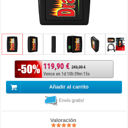
119,90 €
240,00 €
Vence en
1
d
:
10
h
:
39
m
:
14
s
Añadir al carrito
Envío gratis!
Valoración