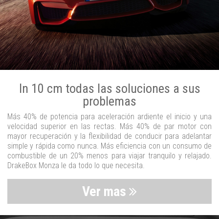
In 10 cm todas las soluciones a sus
problemas
Más 40% de potencia para aceleración ardiente el inicio y una
velocidad superior en las rectas. Más 40% de par motor con
mayor recuperación y la flexibilidad de conducir para adelantar
simple y rápida como nunca. Más eficiencia con un consumo de
combustible de un 20% menos para viajar tranquilo y relajado.
DrakeBox Monza le da todo lo que necesita.
Ver mas