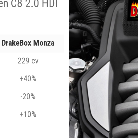
en C8 2.0 HDI
DrakeBox Monza
229 cv
+40%
-20%
+10%