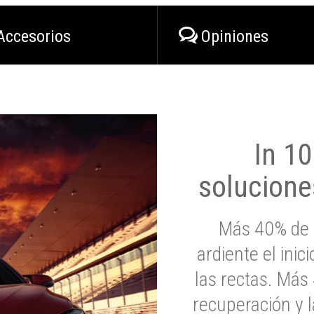
Accesorios
Opiniones
In 1
solucione
Más 40% de 
ardiente el inic
las rectas. Má
recuperación y l