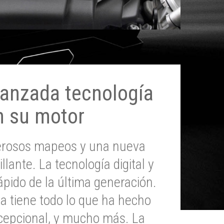
anzada tecnología
n su motor
erosos mapeos y una nueva
illante. La tecnología digital y
pido de la última generación.
 tiene todo lo que ha hecho
epcional, y mucho más. La