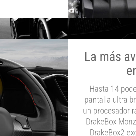
La más av
e
Hasta 14 pod
pantalla ultra br
un procesador rá
DrakeBox Monza
DrakeBox2 exc