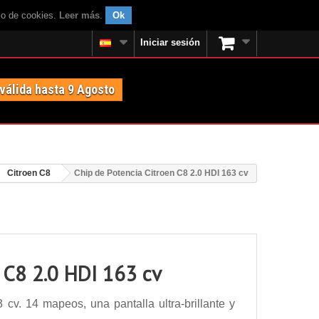
uso de cookies.
Leer más
.
Ok
Iniciar sesión
 válida hasta 9 Agosto
Citroen C8
Chip de Potencia Citroen C8 2.0 HDI 163 cv
 C8 2.0 HDI 163 cv
cv. 14 mapeos, una pantalla ultra-brillante y