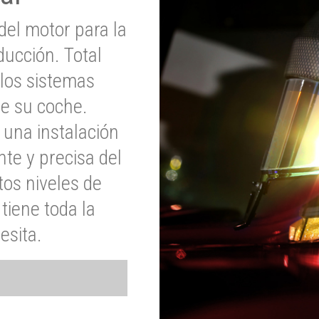
del motor para la
ucción. Total
 los sistemas
de su coche.
 una instalación
nte y precisa del
tos niveles de
tiene toda la
esita.