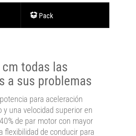
Pack
0 cm todas las
s a sus problemas
potencia para aceleración
io y una velocidad superior en
s 40% de par motor con mayor
a flexibilidad de conducir para