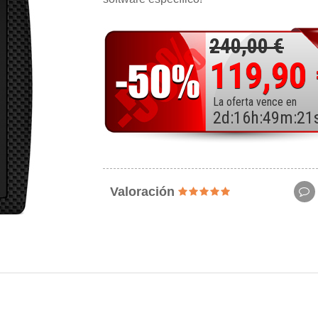
240,00 €
119,90
La oferta vence en
2
d
:
16
h
:
49
m
:
19
Valoración