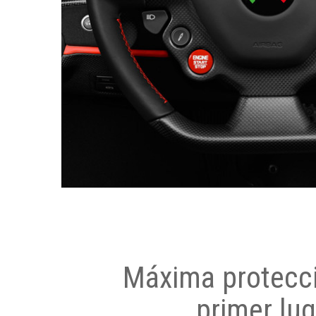
Máxima protecci
primer lug