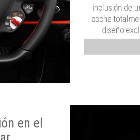
inclusión de u
coche totalme
diseño exc
ón en el
ar