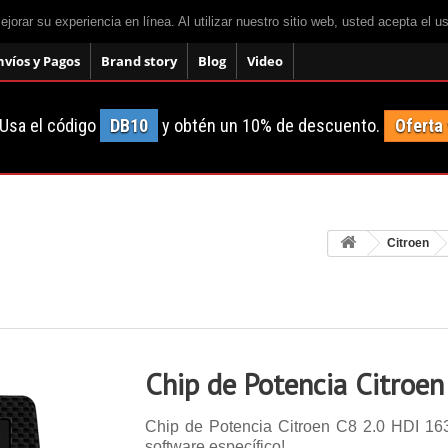
mejorar su experiencia en línea. Al utilizar nuestro sitio web, usted acepta el 
nvíos y Pagos
Brand story
Blog
Video
Usa el código
DB10
y obtén un 10% de descuento.
Oferta
Citroen
Chip de Potencia Citroen
Chip de Potencia Citroen C8 2.0 HDI 163 
software específico!