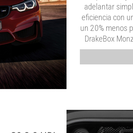
adelantar simp
eficiencia con 
un 20% menos par
DrakeBox Monza