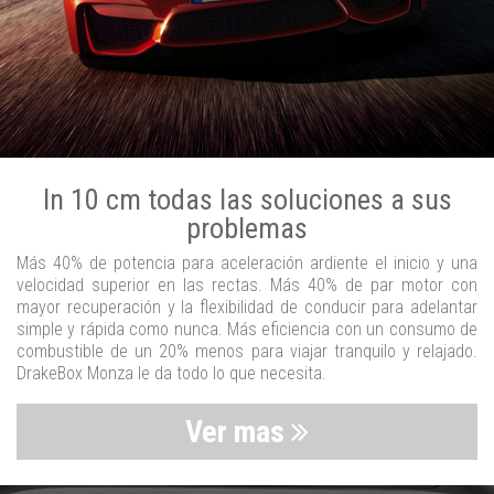
In 10 cm todas las soluciones a sus
problemas
Más 40% de potencia para aceleración ardiente el inicio y una
velocidad superior en las rectas. Más 40% de par motor con
mayor recuperación y la flexibilidad de conducir para adelantar
simple y rápida como nunca. Más eficiencia con un consumo de
combustible de un 20% menos para viajar tranquilo y relajado.
DrakeBox Monza le da todo lo que necesita.
Ver mas