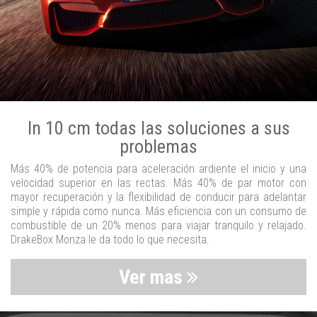
In 10 cm todas las soluciones a sus
problemas
Más 40% de potencia para aceleración ardiente el inicio y una
velocidad superior en las rectas. Más 40% de par motor con
mayor recuperación y la flexibilidad de conducir para adelantar
simple y rápida como nunca. Más eficiencia con un consumo de
combustible de un 20% menos para viajar tranquilo y relajado.
DrakeBox Monza le da todo lo que necesita.
Ver mas