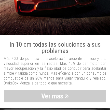
In 10 cm todas las soluciones a sus
problemas
Más 40% de potencia para aceleración ardiente el inicio y una
velocidad superior en las rectas. Más 40% de par motor con
mayor recuperación y la flexibilidad de conducir para adelantar
simple y rápida como nunca. Más eficiencia con un consumo de
combustible de un 20% menos para viajar tranquilo y relajado.
DrakeBox Monza le da todo lo que necesita.
Ver mas