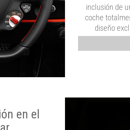
inclusión de u
coche totalme
diseño exc
ón en el
ar