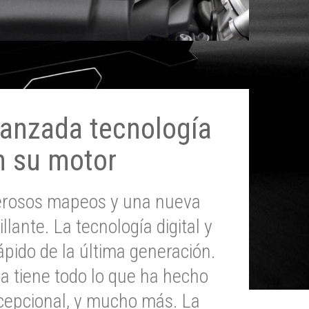
anzada tecnología
n su motor
erosos mapeos y una nueva
illante. La tecnología digital y
pido de la última generación.
 tiene todo lo que ha hecho
epcional, y mucho más. La