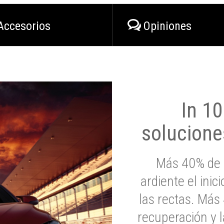
Accesorios
Opiniones
In 1
solucione
Más 40% de 
ardiente el inic
las rectas. Má
recuperación y l