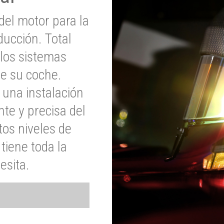
del motor para la
ucción. Total
 los sistemas
de su coche.
 una instalación
nte y precisa del
tos niveles de
tiene toda la
esita.