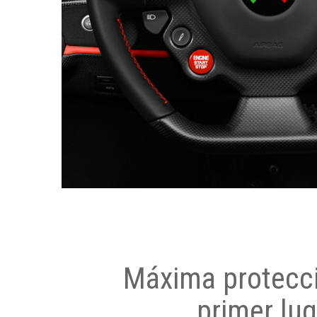
Máxima protecci
primer lug