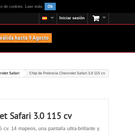
uso de cookies.
Leer más
.
Ok
Iniciar sesión
 válida hasta 9 Agosto
rolet Safari
Chip de Potencia Chevrolet Safari 3.0 115 cv
et Safari 3.0 115 cv
 cv. 14 mapeos, una pantalla ultra-brillante y