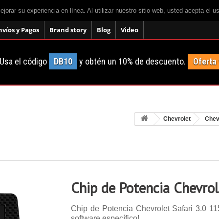
mejorar su experiencia en línea. Al utilizar nuestro sitio web, usted acepta el 
nvíos y Pagos
Brand story
Blog
Video
Usa el código
DB10
y obtén un 10% de descuento.
Oferta
Chevrolet
Chev
Chip de Potencia Chevrol
Chip de Potencia Chevrolet Safari 3.0 115
software específico!