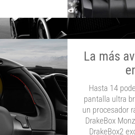
La más av
e
Hasta 14 pod
pantalla ultra br
un procesador rá
DrakeBox Monza
DrakeBox2 exc