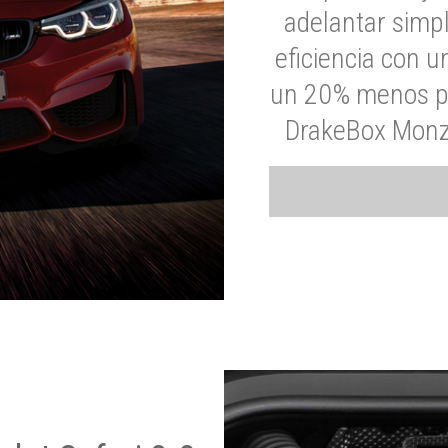
adelantar simp
eficiencia con 
un 20% menos par
DrakeBox Monza