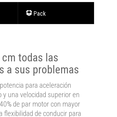
Pack
0 cm todas las
s a sus problemas
potencia para aceleración
io y una velocidad superior en
s 40% de par motor con mayor
a flexibilidad de conducir para