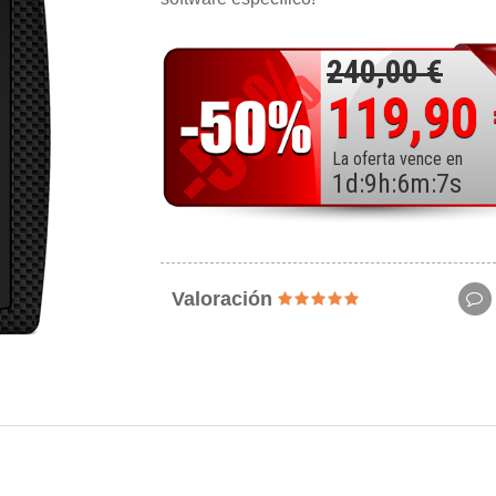
240,00 €
119,90
La oferta vence en
1
d
:
9
h
:
6
m
:
5
s
Valoración