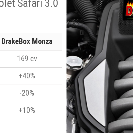
let Safari 3.0
DrakeBox Monza
169 cv
+40%
-20%
+10%