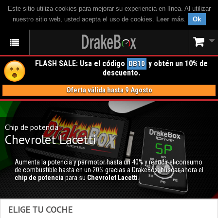
Este sitio utiliza cookies para mejorar su experiencia en línea. Al utilizar
nuestro sitio web, usted acepta el uso de cookies.
Leer más
.
Ok
FLASH SALE: Usa el código
y obtén un 10% de
DB10
descuento.
Oferta válida hasta 9 Agosto
Chip de potencia
Chevrolet Lacetti
Aumenta la potencia y par motor hasta un 40% y reducir el consumo
de combustible hasta en un 20% gracias a DrakeBox; buscar ahora el
chip de potencia
para su
Chevrolet Lacetti
.
ELIGE TU COCHE