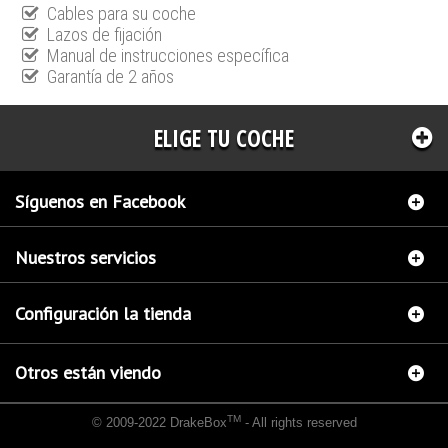
Cables para su coche
Lazos de fijación
Manual de instrucciones específica
Garantía de 2 años
ELIGE TU COCHE
Síguenos en Facebook
Nuestros servicios
Configuración la tienda
Otros están viendo
TM
© 2009-2022 DrakeBox
- All rights reserved
Chip de potencia Italianspeed Bmw X1 20D 177 cv
Chip de potencia Racingbox Bmw X1
20D 177 cv
Chip de potencia Exedigitaltuning Bmw X1 20D 177 cv