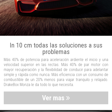
In 10 cm todas las soluciones a sus
problemas
Más 40% de potencia para aceleración ardiente el inicio y una
velocidad superior en las rectas. Más 40% de par motor con
mayor recuperación y la flexibilidad de conducir para adelantar
simple y rápida como nunca. Más eficiencia con un consumo de
combustible de un 20% menos para viajar tranquilo y relajado.
DrakeBox Monza le da todo lo que necesita.
Ver mas