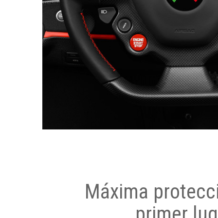
Máxima protecci
primer lug