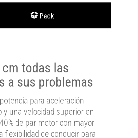
Pack
0 cm todas las
s a sus problemas
potencia para aceleración
io y una velocidad superior en
s 40% de par motor con mayor
a flexibilidad de conducir para