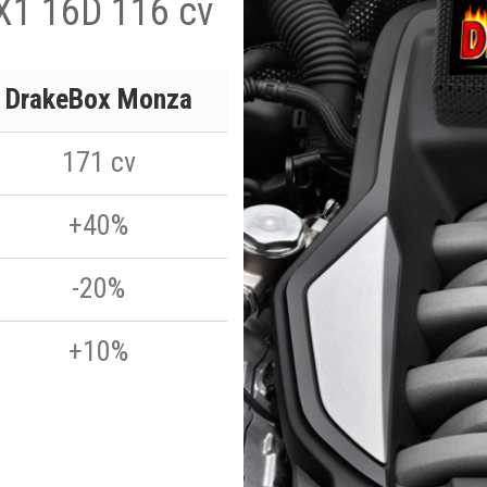
X1 16D 116 cv
DrakeBox Monza
171 cv
+40%
-20%
+10%