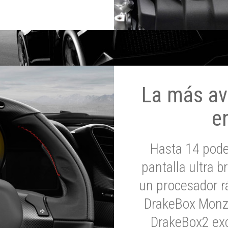
La más av
e
Hasta 14 pod
pantalla ultra br
un procesador rá
DrakeBox Monza
DrakeBox2 exc