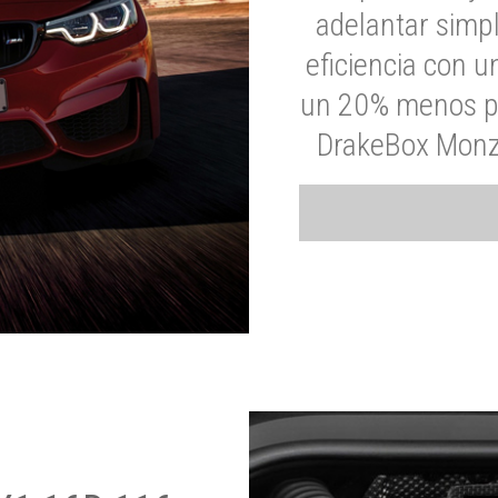
adelantar simp
eficiencia con 
un 20% menos par
DrakeBox Monza