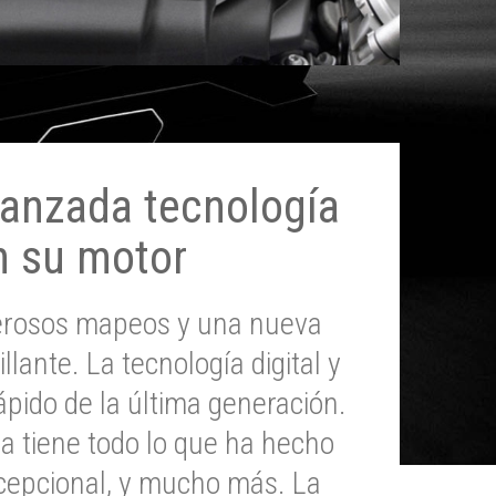
anzada tecnología
n su motor
erosos mapeos y una nueva
illante. La tecnología digital y
pido de la última generación.
 tiene todo lo que ha hecho
epcional, y mucho más. La