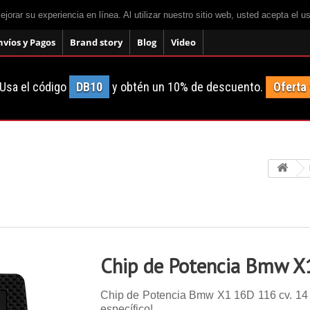
mejorar su experiencia en línea. Al utilizar nuestro sitio web, usted acepta el 
nvíos y Pagos
Brand story
Blog
Video
Usa el código
DB10
y obtén un 10% de descuento.
Oferta
Chip de Potencia Bmw X
Chip de Potencia Bmw X1 16D 116 cv. 14 ma
específico!