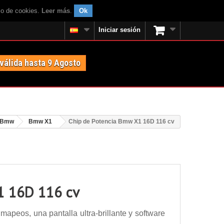
uso de cookies.
Leer más
.
Ok
Iniciar sesión
 válida hasta 9 Agosto
Bmw
Bmw X1
Chip de Potencia Bmw X1 16D 116 cv
1 16D 116 cv
peos, una pantalla ultra-brillante y software