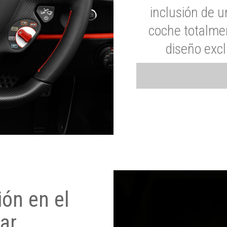
inclusión de u
coche totalme
diseño exc
ón en el
ar