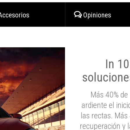
Accesorios
Opiniones
In 1
solucione
Más 40% de 
ardiente el inic
las rectas. Má
recuperación y l