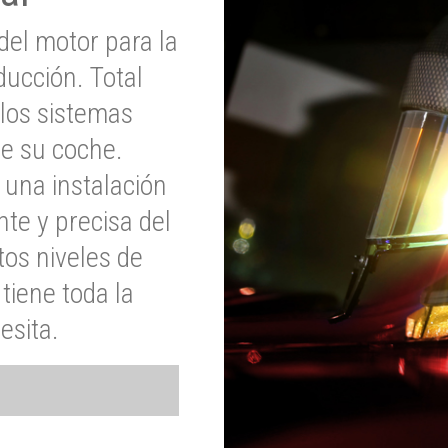
del motor para la
ucción. Total
 los sistemas
de su coche.
 una instalación
nte y precisa del
tos niveles de
tiene toda la
esita.