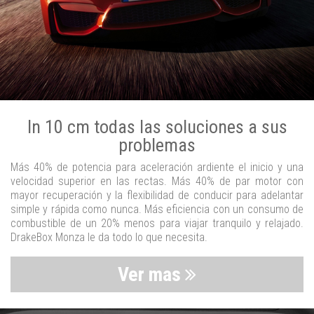
In 10 cm todas las soluciones a sus
problemas
Más 40% de potencia para aceleración ardiente el inicio y una
velocidad superior en las rectas. Más 40% de par motor con
mayor recuperación y la flexibilidad de conducir para adelantar
simple y rápida como nunca. Más eficiencia con un consumo de
combustible de un 20% menos para viajar tranquilo y relajado.
DrakeBox Monza le da todo lo que necesita.
Ver mas