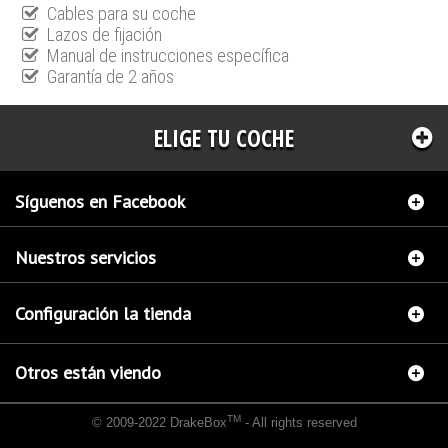
Cables para su coche
Lazos de fijación
Manual de instrucciones específica
Garantía de 2 años
ELIGE TU COCHE
Síguenos en Facebook
Nuestros servicios
Configuración la tienda
Otros están viendo
TM
© 2009-2022 DrakeBox
- All rights reserved
Chip de potencia Italianspeed Bmw 5 530D 193 cv
Chip de potencia Racingbox Bmw 5
530D 193 cv
Chip de potencia Exedigitaltuning Bmw 5 530D 193 cv