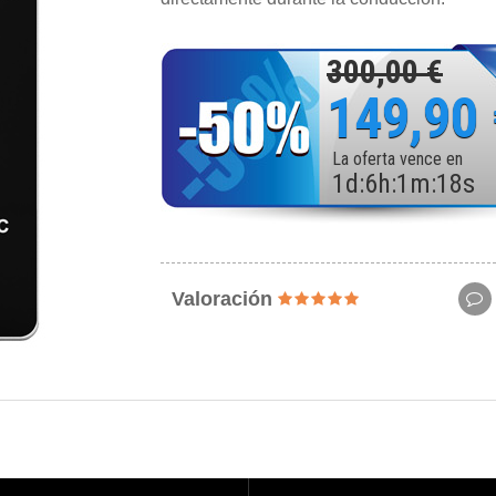
300,00 €
149,90
La oferta vence en
1
d
:
6
h
:
1
m
:
16
s
Valoración