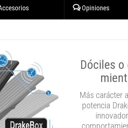
Accesorios
Opiniones
Dóciles o
mient
Más carácter a
potencia Drak
innovador
comportamien