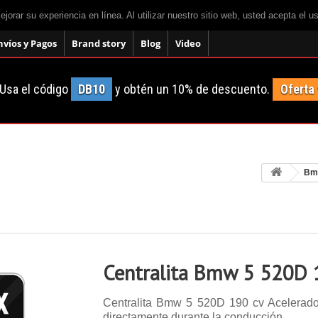
mejorar su experiencia en línea. Al utilizar nuestro sitio web, usted acepta el 
nvíos y Pagos
Brand story
Blog
Video
Usa el código
DB10
y obtén un 10% de descuento.
Oferta
Bm
Centralita Bmw 5 520D 
Centralita Bmw 5 520D 190 cv Acelerador
directamente durante la conducción.