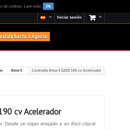
uso de cookies.
Leer más
.
Ok
Iniciar sesión
 válida hasta 9 Agosto
w
Bmw 5
Centralita Bmw 5 520D 190 cv Acelerador
190 cv Acelerador
. Desde un súper enojado a un dócil citycar