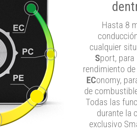
dent
Hasta 8 m
conducción
cualquier si
S
port, para
rendimiento de
EC
onomy, para
de combustible
Todas las func
durante la 
exclusivo Sma