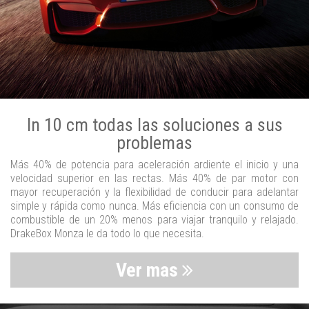
In 10 cm todas las soluciones a sus
problemas
Más 40% de potencia para aceleración ardiente el inicio y una
velocidad superior en las rectas. Más 40% de par motor con
mayor recuperación y la flexibilidad de conducir para adelantar
simple y rápida como nunca. Más eficiencia con un consumo de
combustible de un 20% menos para viajar tranquilo y relajado.
DrakeBox Monza le da todo lo que necesita.
Ver mas