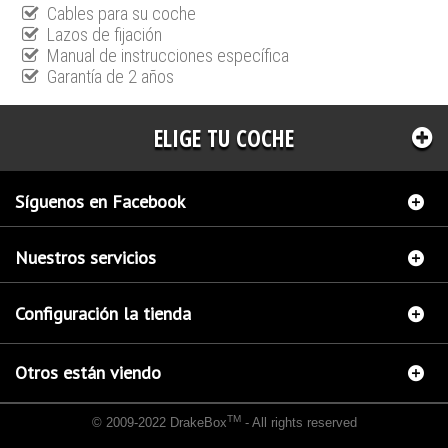
Cables para su coche
Lazos de fijación
Manual de instrucciones específica
Garantía de 2 años
ELIGE TU COCHE
Síguenos en Facebook
Nuestros servicios
Configuración la tienda
Otros están viendo
TM
© 2009-2022 DrakeBox
- All rights reserved
Chip de potencia Italianspeed Bmw 3 320D 150 cv
Chip de potencia Racingbox Bmw 3
320D 150 cv
Chip de potencia Exedigitaltuning Bmw 3 320D 150 cv