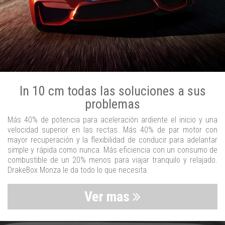
In 10 cm todas las soluciones a sus
problemas
Más 40% de potencia para aceleración ardiente el inicio y una
velocidad superior en las rectas. Más 40% de par motor con
mayor recuperación y la flexibilidad de conducir para adelantar
simple y rápida como nunca. Más eficiencia con un consumo de
combustible de un 20% menos para viajar tranquilo y relajado.
DrakeBox Monza le da todo lo que necesita.
Ver mas