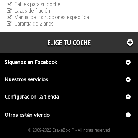
Cables para su coche
Lazos de fijación
Manual de instrucciones específica
Garantía de 2 años
ELIGE TU COCHE
Síguenos en Facebook
Nuestros servicios
Configuración la tienda
Otros están viendo
TM
© 2009-2022 DrakeBox
- All rights reserved
Chip de potencia Italianspeed Bmw 1 116D 116 cv
Chip de potencia Racingbox Bmw 1
116D 116 cv
Chip de potencia Exedigitaltuning Bmw 1 116D 116 cv